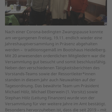
Programm
Heidelberg-Triathlon
Aktuelles
Kontakt
Intern
Nach einer Corona-bedingten Zwangspause konnte
am vergangenen Freitag, 19.11. endlich wieder eine
Jahreshauptversammlung in Präsenz abgehalten
werden – traditionsgemäß im Bootshaus Heidelberg.
Mit 20 anwesenden ordentlichen Mitgliedern war die
Versammlung gut besucht und somit beschlussfähig.
Neben den verschiedenen Tätigkeitsberichten des
Vorstands-Teams sowie der Ressortleiter*innen
Start
standen in diesem Jahr auch Neuwahlen auf der
Tagesordnung. Das bewährte Team um Präsident
Impressum
Michael Hölz, Michael Eberwein (1. Vorsitz) sowie
Datenschutz
Stephan Hölz (Leitung Finanzen) wurde von der
Teilnahmebedingungen
Versammlung für vier weitere Jahre im Amt bestätigt.
Kontakt
Besonders hervorzuheben ist, dass die seit 2019 – mit