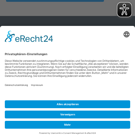
Ski Club Heidelberg e.V.
Tiergartenstr. 13/2
69121 Heidelberg
mail@ski-club-heidelberg.de
06221 / 47 10 10
Copyright © Ski Club Heidelberg. Alle Rechte vorbehalten.