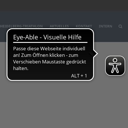
Start
HEIDELBERG-TRIATHLON
AKTUELLES
KONTAKT
INTERN
Der Verein
Vorstand
Mitgliedschaft
Versicherung
Sponsoren & Partner
Sport & Freizeit
Ski- und
Snowboardschule
Triathlon
Fitness
Programm
Heidelberg-Triathlon