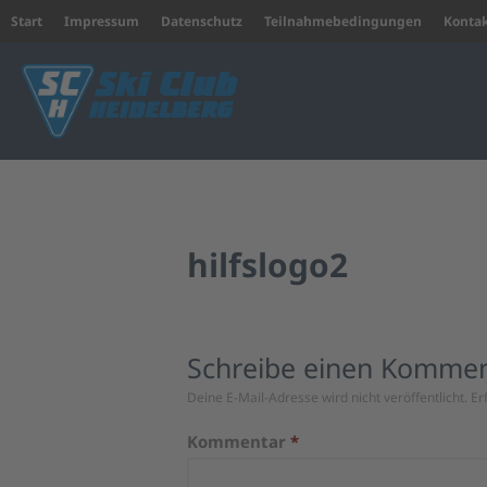
Start
Impressum
Datenschutz
Teilnahmebedingungen
Konta
Wintersport und Triathlon
Ski Club Heidelberg
hilfslogo2
Schreibe einen Komme
Deine E-Mail-Adresse wird nicht veröffentlicht.
Er
Kommentar
*