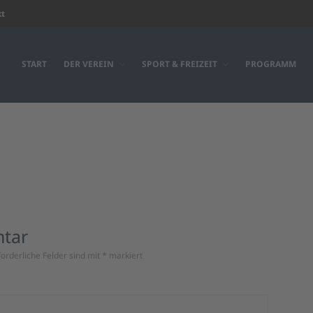
kt
START
DER VEREIN
SPORT & FREIZEIT
PROGRAMM
ntar
forderliche Felder sind mit
*
markiert