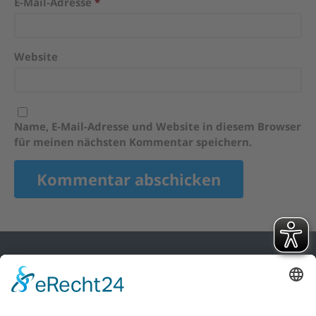
E-Mail-Adresse
*
Website
Name, E-Mail-Adresse und Website in diesem Browser
für meinen nächsten Kommentar speichern.
Ski Club Heidelberg e.V.
Tiergartenstr. 13/2
69121 Heidelberg