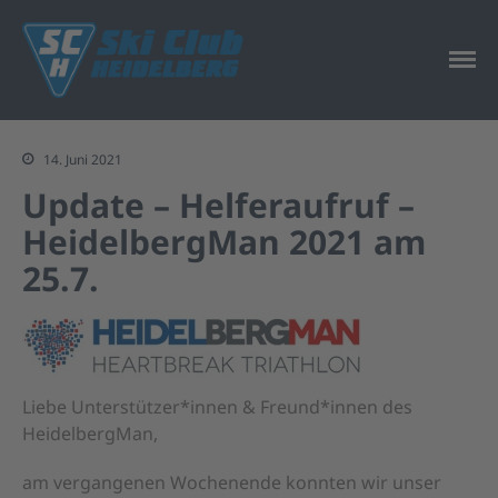
Wintersport und Triathlon
Ski Club Heidelberg
Start
Der Verein
14. Juni 2021
Vorstand
Update – Helferaufruf –
Mitgliedschaft
HeidelbergMan 2021 am
Versicherung
25.7.
Sponsoren & Partner
Sport & Freizeit
Ski- und
Snowboardschule
Liebe Unterstützer*innen & Freund*innen des
Triathlon
HeidelbergMan,
Fitness
am vergangenen Wochenende konnten wir unser
Programm