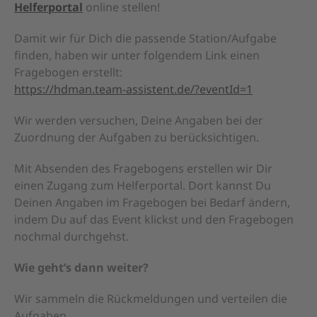
Helferportal
online stellen!
Heidelberg-Triathlon
Damit wir für Dich die passende Station/Aufgabe
Aktuelles
finden, haben wir unter folgendem Link einen
Kontakt
Fragebogen erstellt:
Intern
https://hdman.team-assistent.de/?eventId=1
Wir werden versuchen, Deine Angaben bei der
Zuordnung der Aufgaben zu berücksichtigen.
Mit Absenden des Fragebogens erstellen wir Dir
einen Zugang zum Helferportal. Dort kannst Du
Deinen Angaben im Fragebogen bei Bedarf ändern,
indem Du auf das Event klickst und den Fragebogen
Start
nochmal durchgehst.
Impressum
Datenschutz
Wie geht’s dann weiter?
Teilnahmebedingungen
Wir sammeln die Rückmeldungen und verteilen die
Kontakt
Aufgaben.